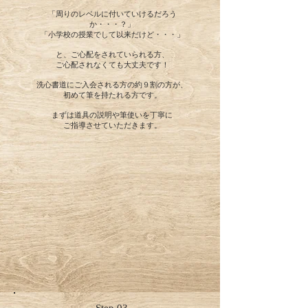
​「周りのレベルに付いていけるだろう
か・・・？」
「小学校の授業でして以来だけど・・・」
と、ご心配をされていられる方、
ご心配されなくても大丈夫です！
洗心書道にご入会される方の約９割の方が、
初めて筆を持たれる方です。
まずは道具の説明や筆使いを
​丁寧に
ご指導させていただきます。