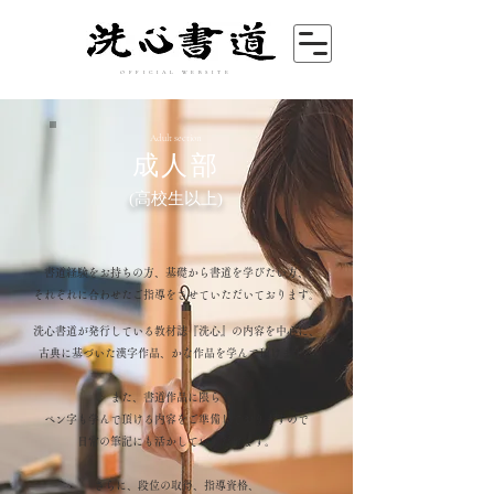
OFFICIAL WEBSITE
Adult section
成人部
(高校生以上)
書道経験をお持ちの方、基礎から書道を学びたい方、
それぞれに合わせたご指導をさせていただいております。
洗心書道が発行している教材誌『洗心』の内容を中心に、
古典に基づいた漢字作品、かな作品を学んで頂けます。
また、書道作品に限らず、
ペン字も学んで頂ける内容をご準備しておりますので
日常の筆記にも活かしていただけます。
さらに、段位の取得、指導資格、