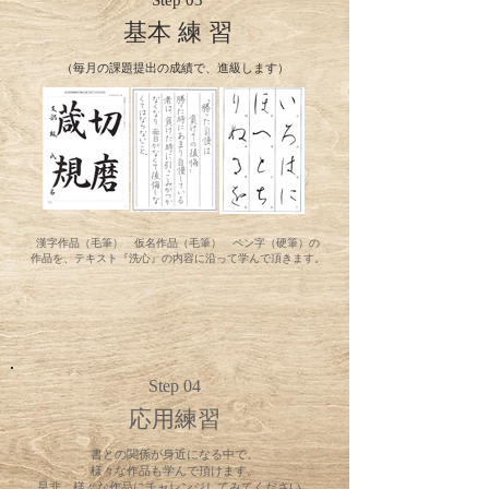
Step 03
基本 練 習
（​毎月の課題提出の成績で、進級します）
漢字作品（毛筆） 仮名作品（毛筆） ペン字（硬筆）の
作品を、テキスト『洗心』の内容に沿って学んで頂きます。​
Step 04
応用練習
書との関係が身近になる中で、
様々な作品も学んで頂けます。
​是非、様々な作品にチャレンジしてみてください。