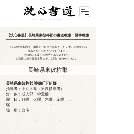
OFFICIAL WEBSITE
【洗心書道】
長崎県東彼杵郡の書道教室・習字教室
下記の教室案内は、掲載のご希望がありました先生方の教室のみ
掲載させていただいております。
その他にも多くの教室がありますので、
お気軽に洗心書道本部まで、お問い合わせください。
長崎県東彼杵郡
長崎県東彼杵郡川棚町下組郷
指導者：中辻大鳳（男性指導者）
対 象：成人部・学童部
​曜 日：月曜、火曜、木曜、金曜、土
曜
場 所：自宅